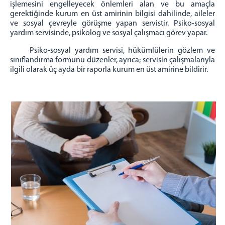
işlemesini engelleyecek önlemleri alan ve bu amaçla
Teknik Servis
gerektiğinde kurum en üst amirinin bilgisi dahilinde, aileler
ve sosyal çevreyle görüşme yapan servistir. Psiko-sosyal
Sağlık Servisi
yardım servisinde, psikolog ve sosyal çalışmacı görev yapar.
Psiko Sosyal Yardım Servisi
Psiko-sosyal yardım servisi, hükümlülerin gözlem ve
Eğitim Servisi
sınıflandırma formunu düzenler, ayrıca; servisin çalışmalarıyla
Yardımcı Hizmetler Servisi
ilgili olarak üç ayda bir raporla kurum en üst amirine bildirir.
Ürünlerimiz
Mobilya Ürünleri
Demir Doğrama Ürünleri
Unlu Mamüller
CEKUT
İletişim