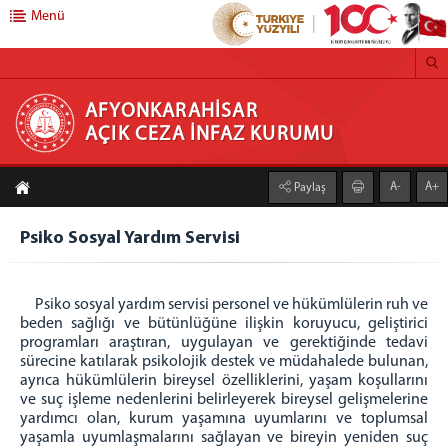
Menü
AFYONKARAHİSAR AÇIK CEZA İNFAZ KURUMU
AFYONKARAHİSAR
AÇIK CEZA İNFAZ KURUMU
Anasayfa
A-
A+
Paylaş
Kurumumuz
Psiko Sosyal Yardım Servisi
Birimlerimiz
Yönetim Servisi
Güvenlik Servisi
Psiko sosyal yardım servisi personel ve hükümlülerin ruh ve
beden sağlığı ve bütünlüğüne ilişkin koruyucu, geliştirici
İşyurdu Servisi
programları araştıran, uygulayan ve gerektiğinde tedavi
Mobilya İş Kolu
sürecine katılarak psikolojik destek ve müdahalede bulunan,
ayrıca hükümlülerin bireysel özelliklerini, yaşam koşullarını
Demir Ürünleri İş Kolu
ve suç işleme nedenlerini belirleyerek bireysel gelişmelerine
Fırıncılık İş Kolu
yardımcı olan, kurum yaşamına uyumlarını ve toplumsal
yaşamla uyumlaşmalarını sağlayan ve bireyin yeniden suç
Tarım Sebze Meyvecilik İş Kolu